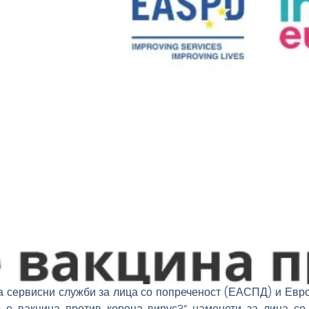
а сервисни служби за лица со попреченост (ЕАСПД) и Европ
е вакцина против корона вирус?“ наменети за лица со и