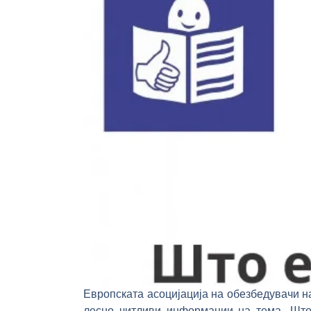
Европската асоцијација на обезбедувачи н
лесно читливи информации на тема „Што 