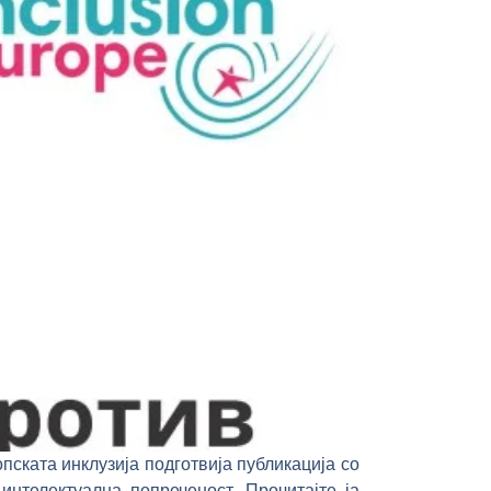
ската инклузија подготвија публикација со
нтелектуална попреченост. Прочитајте ја