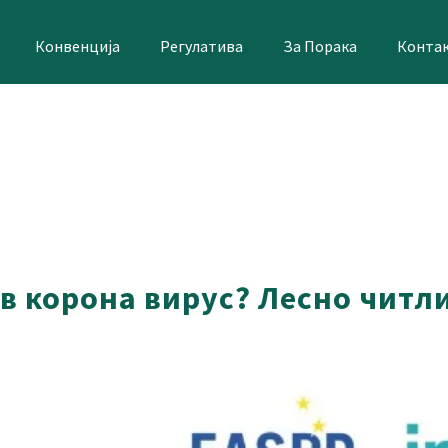
Конвенција
Регулатива
За Порака
Конта
ив корона вирус? Лесно чит