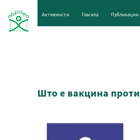
Skip
to
Активности
Гласила
Публикации
content
Што е вакцина прот