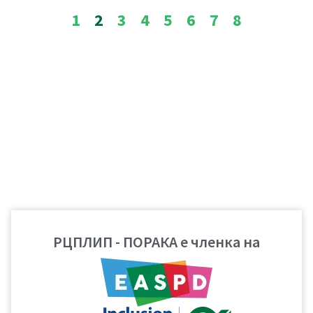
1
2
3
4
5
6
7
8
РЦПЛИП - ПОРАКА е членка на