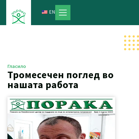
Skip
to
EN
content
Гласило
Тромесечен поглед во
нашата работа
Page
Page
Page
Page
Page
Page
Page
Page