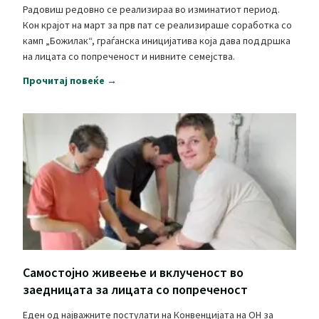
Радовиш редовно се реализираа во изминатиот период.
Кон крајот на март за прв пат се реализираше соработка со
камп „Божилак“, граѓанска иницијатива која дава поддршка
на лицата со попреченост и нивните семејства.
Прочитај повеќе →
Самостојно живеење и вклученост во
заедницата за лицата со попреченост
Еден од најважните постулати на Конвенцијата на ОН за