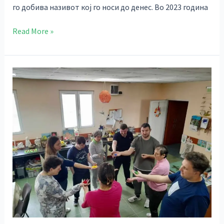
го добива називот кој го носи до денес. Во 2023 година
Read More »
Активности
на
социјалните
сервисни
служби
на
РЦПЛИП
–
ПОРАКА