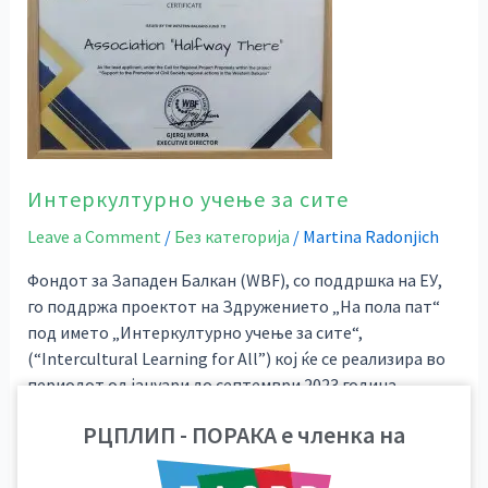
за
сите
Интеркултурно учење за сите
Leave a Comment
/
Без категорија
/
Martina Radonjich
Фондот за Западен Балкан (WBF), со поддршка на ЕУ,
го поддржа проектот на Здружението „На пола пат“
под името „Интеркултурно учење за сите“,
(“Intercultural Learning for All”) кој ќе се реализира во
периодот од јануари до септември 2023 година.
Партнери во проектот се Републичкиот центар за
РЦПЛИП - ПОРАКА е членка на
поддршка на лица со интелектуална попреченост –
ПОРАКА од