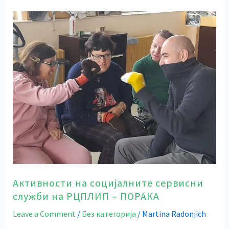
Активности
на
социјалните
сервисни
служби
на
РЦПЛИП
–
ПОРАКА
Активности на социјалните сервисни
служби на РЦПЛИП – ПОРАКА
Leave a Comment
/
Без категорија
/
Martina Radonjich