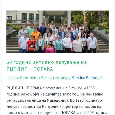
60
години
активно
делување
на
РЦПЛИП
–
ПОРАКА
60 години активно делување на
РЦПЛИП – ПОРАКА
Leave a Comment
/
Без категорија
/
Martina Radonjich
РЦПЛИП – ПОРАКА е оформен на 3-ти Јуни 1963
година, како Сојуз на друштва за помош на ментално
ретардирани лица на Македонија. Во 1998 година го
менува називот во Републички центар за помош на
лица со ментален хендикеп – ПОРАКА, а во 2003 година