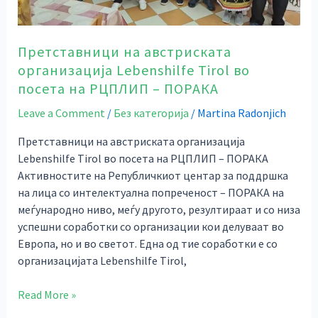
ПОРАКА
Претставници на австриската
организација Lebenshilfe Tirol во
посета на РЦПЛИП – ПОРАКА
Leave a Comment
/
Без категорија
/
Martina Radonjich
Претставници на австриската организација
Lebenshilfe Tirol во посета на РЦПЛИП – ПОРАКА
Активностите на Републичкиот центар за поддршка
на лица со интелектуална попреченост – ПОРАКА на
меѓународно ниво, меѓу другото, резултираат и со низа
успешни соработки со организации кои делуваат во
Европа, но и во светот. Една од тие соработки е со
организацијата Lebenshilfe Tirol,
Read More »