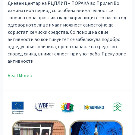
Дневен центар на РЦПЛИП – ПОРАКА во Прилеп Во
изминатиов период со особена внимателност се
започна нова практика каде корисниците со насока од
одговорното лице имаат можност самостојно да
користат хемиски средства. Со помош на овие
активности во континуитет се забележува подобро
одредување количина, препознавање на средство
според слика, внимателност при употреба. Преку овие
активности
Read More »
Студиска
посета
во
Сараево