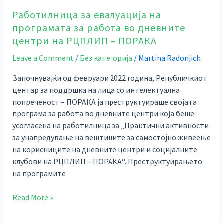
центри
Работилница за евалуација на
на
програмата за работа вo дневните
РЦПЛИП
центри на РЦПЛИП – ПОРАКА
–
ПОРАКА
Leave a Comment
/
Без категорија
/
Martina Radonjich
Започнувајќи од февруари 2022 година, Републичкиот
центар за поддршка на лица со интелектуална
попреченост – ПОРАКА ја преструктуираше својата
програма за работа во дневните центри која беше
усогласена на работилница за „Практични активности
за унапредување на вештините за самостојно живеење
на корисниците на дневните центри и социјалните
клубови на РЦПЛИП – ПОРАКА“. Преструктуирањето
на програмите
Read More »