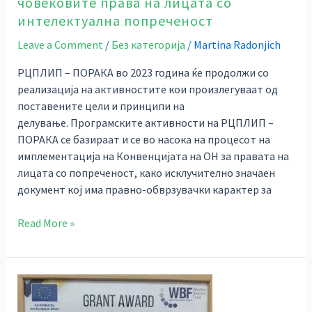
човековите права на лицата со
попреченост
интелектуална попреченост
Leave a Comment
/
Без категорија
/
Martina Radonjich
РЦПЛИП – ПОРАКА во 2023 година ќе продолжи со
реализација на активностите кои произлегуваат од
поставените цели и принципи на
делување. Програмските активности на РЦПЛИП –
ПОРАКА се базираат и се во насока на процесот на
имплементација на Конвенцијата на ОН за правата на
лицата со попреченост, како исклучително значаен
документ кој има правно-обврзувачки карактер за
Read More »
Интеркултурно
учење