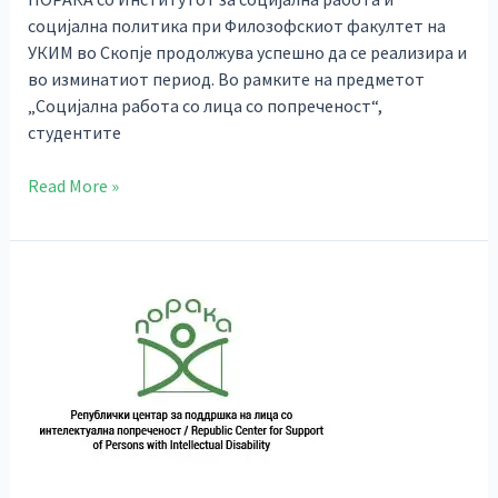
социјална политика при Филозофскиот факултет на
УКИМ во Скопје продолжува успешно да се реализира и
во изминатиот период. Во рамките на предметот
„Социјална работа со лица со попреченост“,
студентите
Read More »
Работилница
за
евалуација
на
програмата
за
работа
вo
дневните