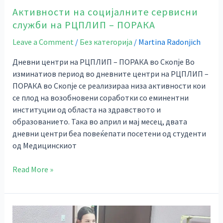
Активности на социјалните сервисни
служби на РЦПЛИП – ПОРАКА
Leave a Comment
/
Без категорија
/
Martina Radonjich
Дневни центри на РЦПЛИП – ПОРАКА во Скопје Во
изминатиов период во дневните центри на РЦПЛИП –
ПОРАКА во Скопје се реализираа низа активности кои
се плод на возобновени соработки со еминентни
институции од областа на здравството и
образованието. Така во април и мај месец, двата
дневни центри беа повеќепати посетени од студенти
од Медицинскиот
Read More »
Нови