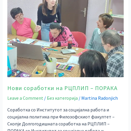
соработки
на
РЦПЛИП
–
ПОРАКА
Нови соработки на РЦПЛИП – ПОРАКА
Leave a Comment
/
Без категорија
/
Martina Radonjich
Соработка со Институтот за социјална работа и
социјална политика при Филозофскиот факултет –
Скопје Долгогодишната соработка на РЦПЛИП –
ПОРАКА со Институтот за социјална работа и