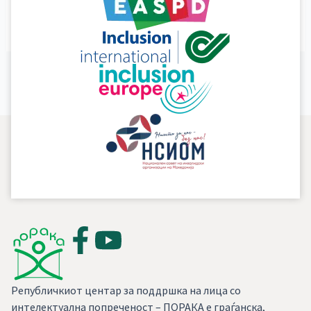
Read More »
1
2
…
37
Next
→
Републичкиот центар за поддршка на лица со
интелектуална попреченост – ПОРАКА е граѓанска,