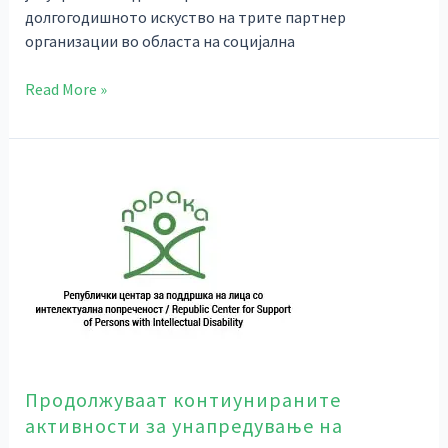
долгогодишното искуство на трите партнер
организации во областа на социјална
Read More »
Продолжуваат
контиунираните
активности
за
унапредување
на
човековите
права
на
лицата
Продолжуваат контиунираните
со
активности за унапредување на
интелектуална