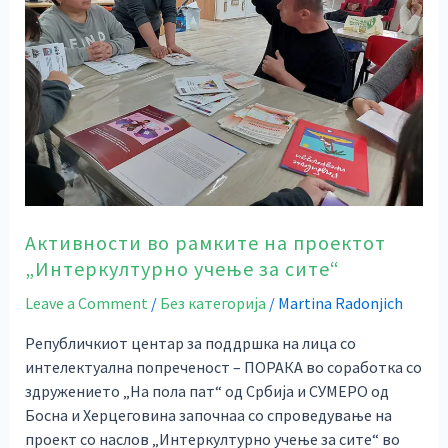
проектот
„Интеркултурно
учење
за
сите“
Активности во рамките на проектот
„Интеркултурно учење за сите“
Leave a Comment
/
Без категорија
/
Martina Radonjich
Републичкиот центар за поддршка на лица со
интелектуална попреченост – ПОРАКА во соработка со
здружението „На пола пат“ од Србија и СУМЕРО од
Босна и Херцеговина започнаа со спроведување на
проект со наслов „Интеркултурно учење за сите“ во