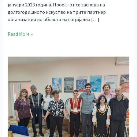
јануари 2023 година. Проектот се заснова на
долгогодишното искуство на трите партнер
организации во областа на социјална […]
Read More »
Претставници
на
австриската
организација
Lebenshilfe
Tirol
во
посета
на
РЦПЛИП
–