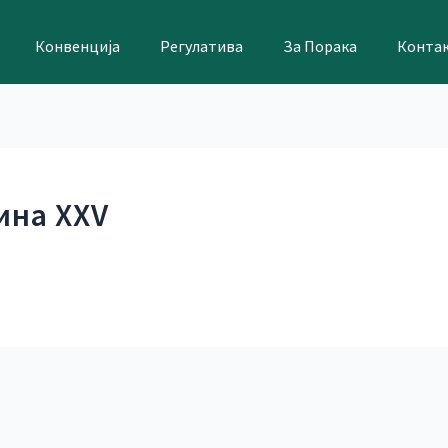
Конвенција
Регулатива
За Порака
Конта
дина XXV