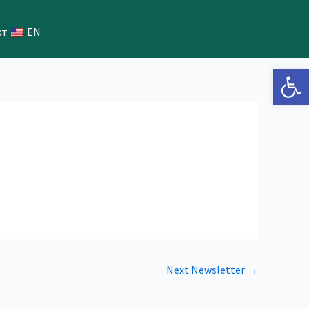
кт
EN
Open 
Next Newsletter
→