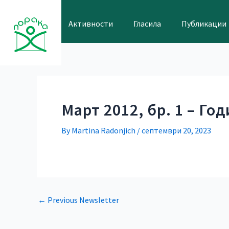
Skip
Post
to
navigation
Активности
Гласила
Публикации
content
Март 2012, бр. 1 – Го
By
Martina Radonjich
/
септември 20, 2023
←
Previous Newsletter