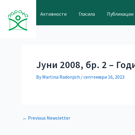
Skip
Post
to
navigation
Активности
Гласила
Публикации
content
Јуни 2008, бр. 2 – Год
By
Martina Radonjich
/
септември 16, 2023
←
Previous Newsletter