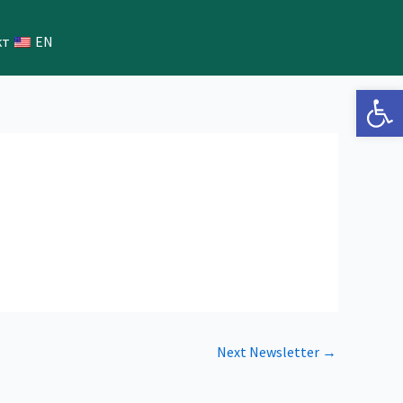
кт
EN
Open 
Next Newsletter
→