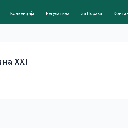
Конвенција
Регулатива
За Порака
Конта
ина XXI