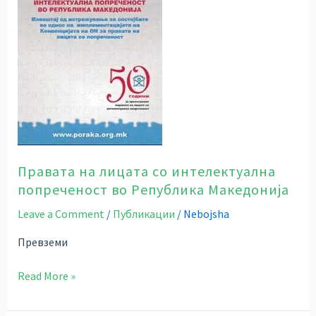
интелектуална
попреченост
во
Република
Македонија
Правата на лицата со интелектуална
попреченост во Република Македонија
Leave a Comment
/
Публикации
/
Nebojsha
Превземи
Read More »