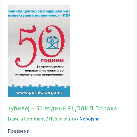
Јубилеј
–
50
години
РЦПЛИП
Порака
Јубилеј – 50 години РЦПЛИП Порака
Leave a Comment
/
Публикации
/
Nebojsha
Превземи