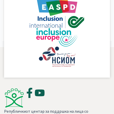
Leave a Comment
/
Публикации
/
Nebojsha
Превземи
Read More »
Републичкиот центар за поддршка на лица со