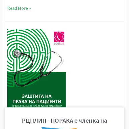
Read More »
Заштита
на
права
на
пациенти
РЦПЛИП - ПОРАКА е членка на
Заштита на права на пациенти